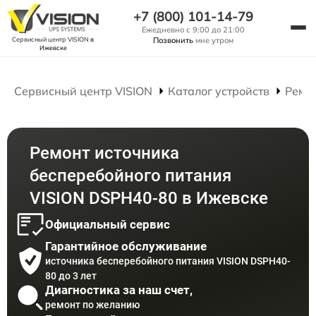
+7 (800) 101-14-79
Ежедневно с 9:00 до 21:00
Сервисный центр VISION
в
Позвонить
мне утром
Ижевске
Сервисный центр VISION
Каталог устройств
Ремо
Ремонт источника
бесперебойного питания
VISION DSPH40-80 в Ижевске
Официальный сервис
Гарантийное обслуживание
источника бесперебойного питания VISION DSPH40-
80 до 3 лет
Диагностика за наш счет,
ремонт по желанию