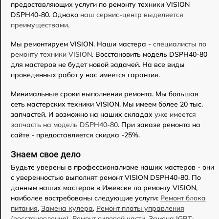
предоставляющих услуги по ремонту техники VISION
DSPH40-80. Однако
наш сервис-центр выделяется
преимуществами
.
Мы ремонтируем VISION. Наши мастера -
специалисты по
ремонту техники VISION
. Восстановить модель DSPH40-80
для мастеров не будет новой задачей. На все виды
проведенных работ у нас имеется гарантия.
Минимальные сроки выполнения ремонта. Мы большая
сеть мастерских техники VISION. Мы имеем более 20 тыс.
запчастей. И возможно на наших складах
уже имеется
запчасть на модель DSPH40-80
. При заказе ремонта на
сайте - предоставляется скидка -25%.
Знаем свое дело
Будьте уверены в профессионализме наших мастеров - они
с уверенностью выполнят ремонт VISION DSPH40-80. По
данным наших мастеров в Ижевске по ремонту VISION,
наиболее востребованы следующие услуги:
Ремонт блока
питания
,
Замена кулера
,
Ремонт платы управления
(восстановление)
,
Ремонт силовой части
,
Замена IGBT-