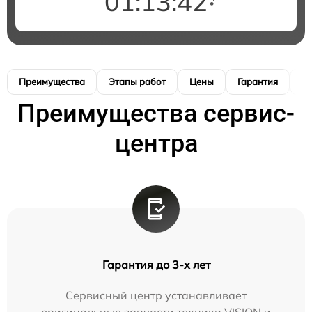
01:13:40
Преимущества
Этапы работ
Цены
Гарантия
М
Преимущества сервис-
центра
Гарантия до 3-х лет
Сервисный центр устанавливает
оригинальные запчасти техники VISION и