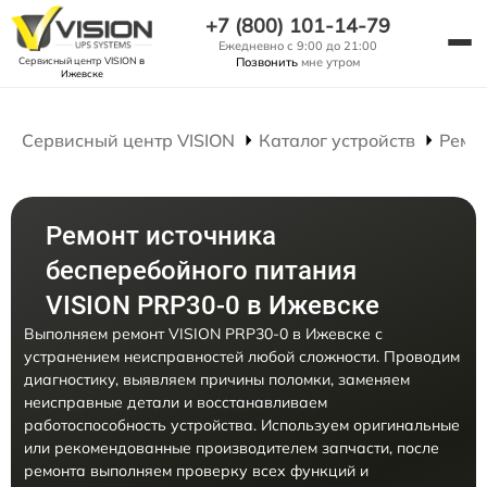
+7 (800) 101-14-79
Ежедневно с 9:00 до 21:00
Сервисный центр VISION
в
Позвонить
мне утром
Ижевске
Сервисный центр VISION
Каталог устройств
Ремо
Ремонт источника
бесперебойного питания
VISION PRP30-0 в Ижевске
Выполняем ремонт VISION PRP30-0 в Ижевске с
устранением неисправностей любой сложности. Проводим
диагностику, выявляем причины поломки, заменяем
неисправные детали и восстанавливаем
работоспособность устройства. Используем оригинальные
или рекомендованные производителем запчасти, после
ремонта выполняем проверку всех функций и